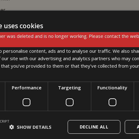
er
ring
e uses cookies
generering
er was deleted and is no longer working. Please contact the web
r
 personalise content, ads and to analyse our traffic. We also sha
 our site with our advertising and analytics partners who may com
 that you’ve provided to them or that they’ve collected from your
eg markere filer, mapper og spørsmål som favoritter, slik
Performance
Targeting
Functionality
 enda enklere å få oversikt over mapper, spørsmål og file
app.
er behovet for dobbeltklikk, og sørger for at du raskere
CRIPT
nerering
kan du etablere mapper i tilknytning til reque
SHOW DETAILS
DECLINE ALL
ikke på den aktuelle forespørselen.