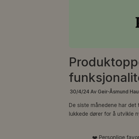
Produktoppd
funksjonalit
30/4/24
Av Geir-Åsmund Haug
De siste månedene har det t
lukkede dører for å utvikle 
❤️ Personlige favori