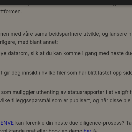
r
har blitt implementert for å sikre en enda smidigere b
attformen.
mmen med våre samarbeidspartnere utvikle, og lansere n
rligere, med blant annet:
nye datarom, slik at du kan komme i gang med neste du
gir deg innsikt i hvilke filer som har blitt lastet opp sid
r
som muliggjør uthenting av statusrapporter i et valgfritt 
 hvilke tilleggsspørsmål som er publisert, og når disse ble
ENVE
kan forenkle din neste due diligence-prosess? T
forpliktende prat eller book en demo
her
☕️