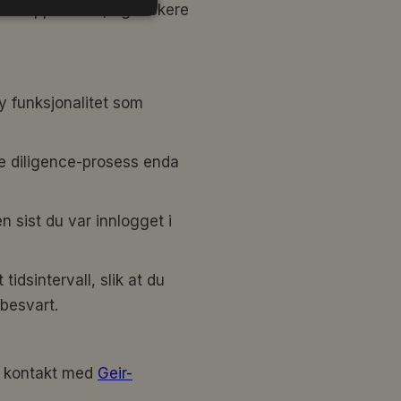
rukeropplevelse, og raskere
y funksjonalitet som
e diligence-prosess enda
en sist du var innlogget i
tidsintervall, slik at du
 besvart.
a kontakt med
Geir-