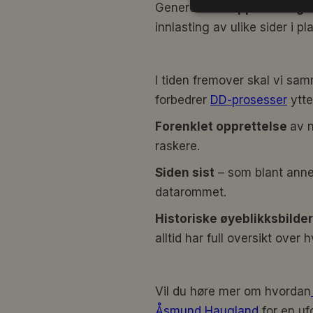
Generelle
UI-oppdateringe
innlasting av ulike sider i pl
I tiden fremover skal vi sa
forbedrer
DD-prosesser
ytte
Forenklet opprettelse
av 
raskere.
Siden sist
– som blant annet 
datarommet.
Historiske øyeblikksbilde
alltid har full oversikt over
Vil du høre mer om hvordan
Åsmund Haugland
for en u