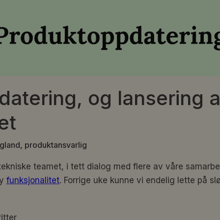
atering, og lansering 
et
land, produktansvarlig
ekniske teamet, i tett dialog med flere av våre samarbe
ny
funksjonalitet
. Forrige uke kunne vi endelig lette på sl
tter