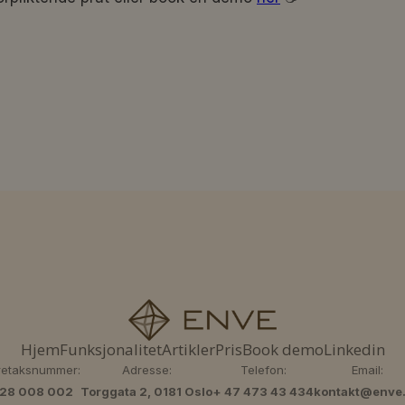
Hjem
Funksjonalitet
Artikler
Pris
Book demo
Linkedin
retaksnummer:
Adresse:
Telefon:
Email:
28 008 002
Torggata 2, 0181 Oslo
+ 47 473 43 434
kontakt@enve